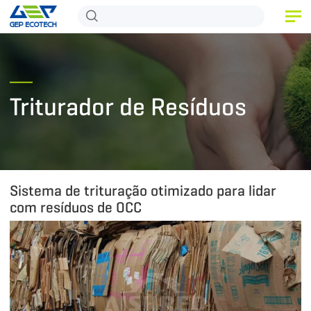
INÍCIO
PRODUTO
Triturador de Resíduos
APLICAÇÃO
LANÇAMENTO
SOBRE NÓS
Sistema de trituração otimizado para lidar
FALE CONOSCO
com resíduos de OCC