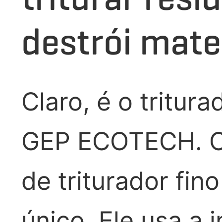
destrói mate
Claro, é o tritur
GEP ECOTECH. O 
de triturador fino
único. Ele usa a 