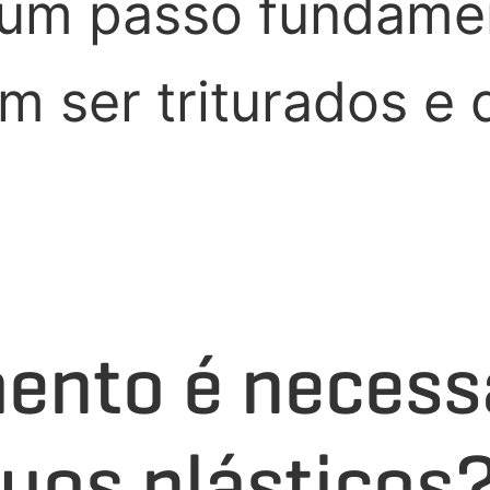
e um passo fundamen
m ser triturados e 
ento é necess
íduos plástico