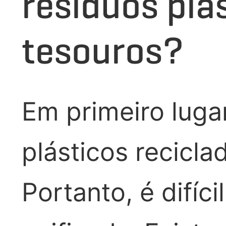
resíduos plá
tesouros?
Em primeiro luga
plásticos recicl
Portanto, é difíc