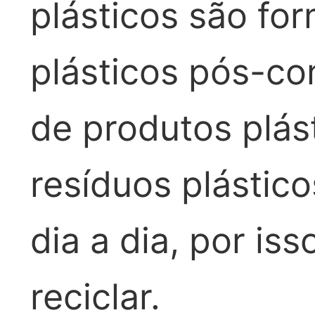
plásticos são f
plásticos pós-co
de produtos plás
resíduos plásti
dia a dia, por is
reciclar.