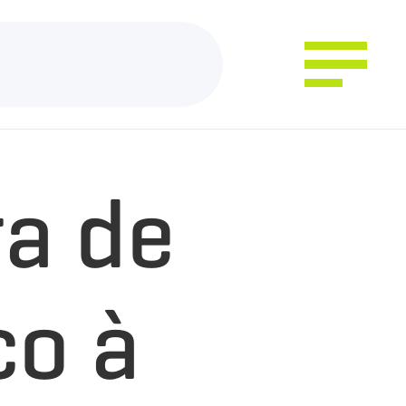
ra de
co à