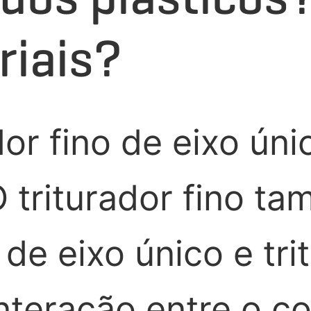
riais?
ador fino de eixo ún
triturador fino t
 de eixo único e tr
interação entre o c