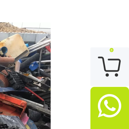
0

