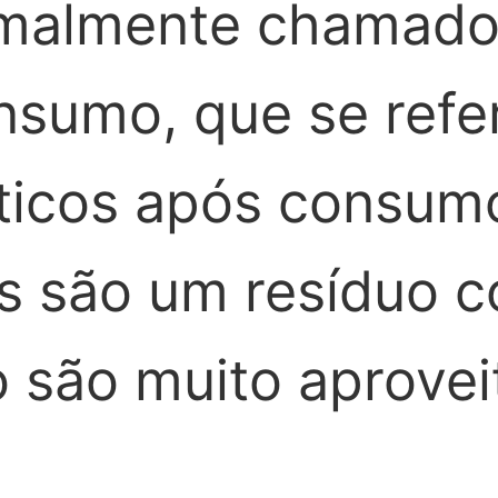
ormalmente chamado
nsumo, que se refe
ticos após consum
cos são um resíduo
so são muito aprovei