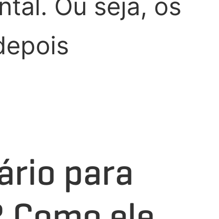
tal. Ou seja, os
depois
ário para
s? Como ele