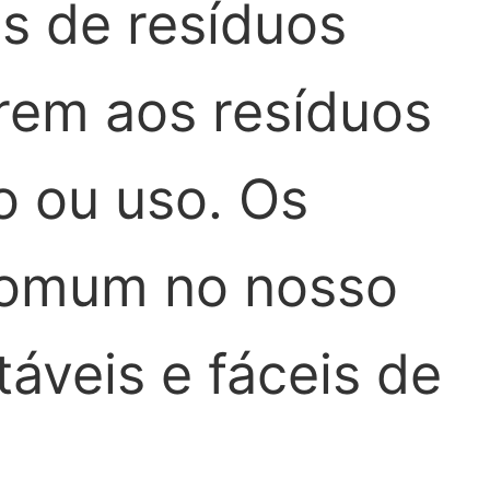
s de resíduos
rem aos resíduos
o ou uso. Os
 comum no nosso
táveis e fáceis de