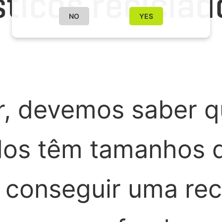
sticos recicla
NO
YES
r, devemos saber q
ados têm tamanhos d
il conseguir uma re