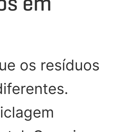
dos em
ue os resíduos
iferentes.
ciclagem