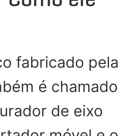
ico fabricado pela
ambém é chamado
iturador de eixo
ortador móvel e o