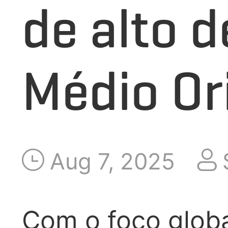
de alto 
APLICAÇÃO
Médio Or
LANÇAMENTO
SOBRE NÓS
Aug 7, 2025
Com o foco globa
FALE CONOSCO