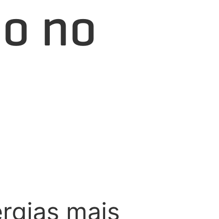
o no
rgias mais