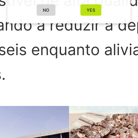
tível de alta quali
NO
YES
ando a reduzir a d
seis enquanto alivi
.