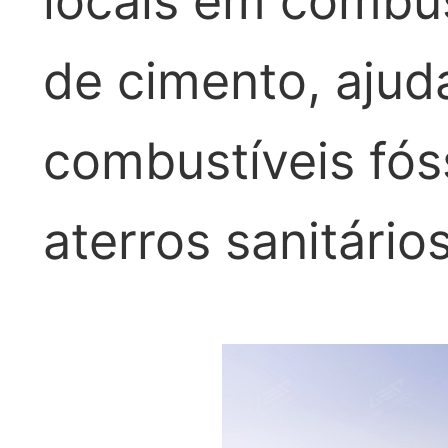
locais em combus
de cimento, ajud
combustíveis fós
aterros sanitários