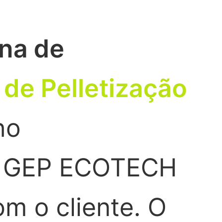
na de
de Pelletização
ho
a GEP ECOTECH
m o cliente. O