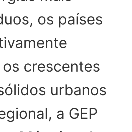
duos, os países
ativamente
r os crescentes
sólidos urbanos
egional, a GEP