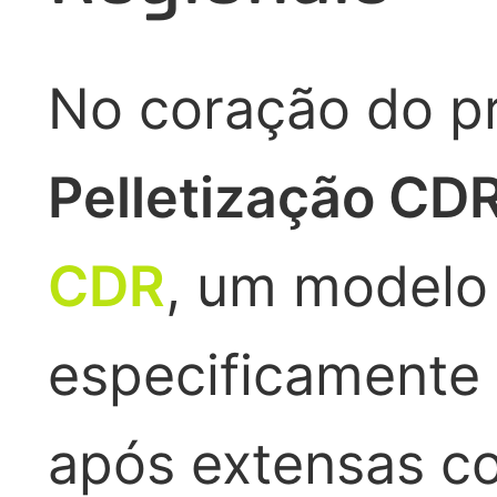
No coração do pr
Pelletização C
CDR
, um modelo
especificament
após extensas co