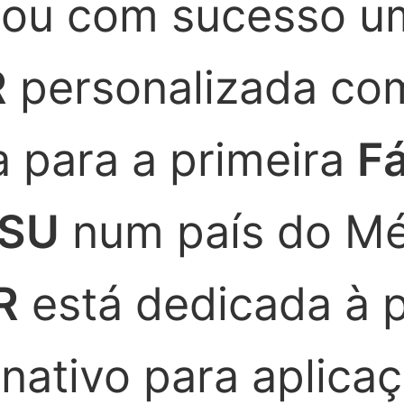
ou com sucesso 
R
personalizada co
 para a primeira
Fá
RSU
num país do Méd
R
está dedicada à 
rnativo para aplica