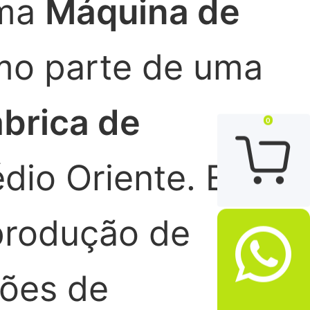
uma
Máquina de
mo parte de uma
brica de
0

io Oriente. Esta
produção de

ções de