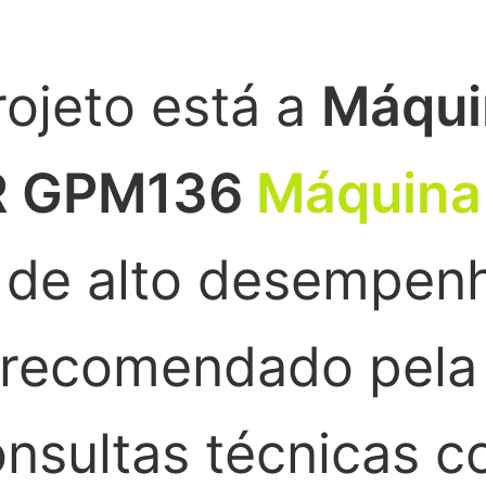
ojeto está a
Máqui
DR GPM136
Máquina 
 de alto desempen
e recomendado pel
nsultas técnicas co