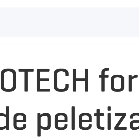
COTECH fo
de peleti