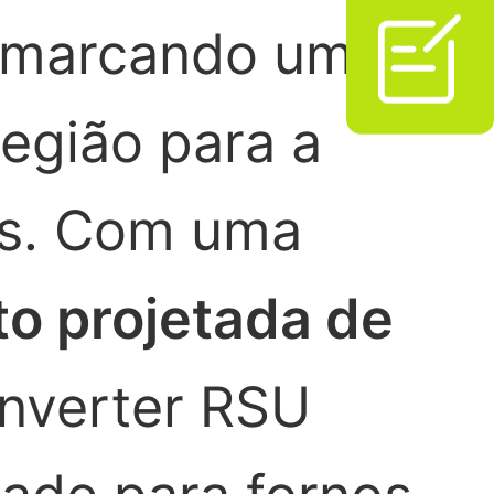

, marcando um
região para a
os. Com uma
o projetada de
onverter RSU