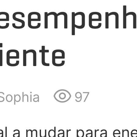
desempenh
iente
Sophia
97
l a mudar para ene