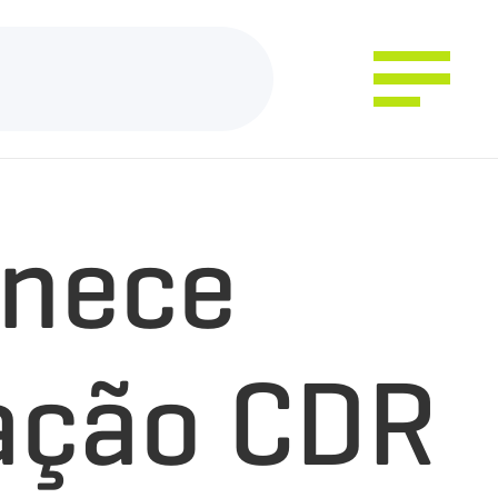
rnece
zação CDR