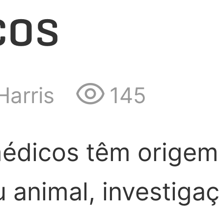
cos
Harris
145
médicos têm origem
animal, investiga