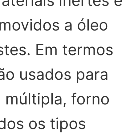
teriais inertes e
movidos a óleo
stes. Em termos
são usados para
 múltipla, forno
odos os tipos