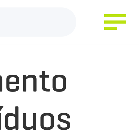
mento
íduos