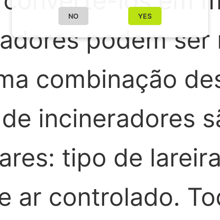
 convertê-los em ma
NO
YES
radores podem ser 
 uma combinação de
s de incineradores 
res: tipo de lareira
de ar controlado. T