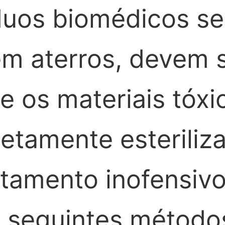
duos biomédicos se
m aterros, devem s
e os materiais tóxi
etamente esteriliz
atamento inofensivo
s seguintes método