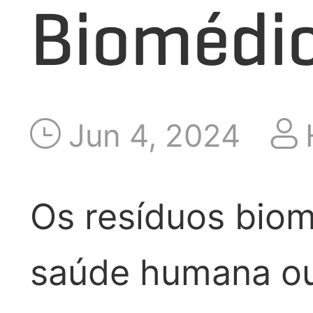
Biomédi
APLICAÇÃO
LANÇAMENTO
Jun 4, 2024
SOBRE NÓS
Os resíduos bio
saúde humana ou 
FALE CONOSCO