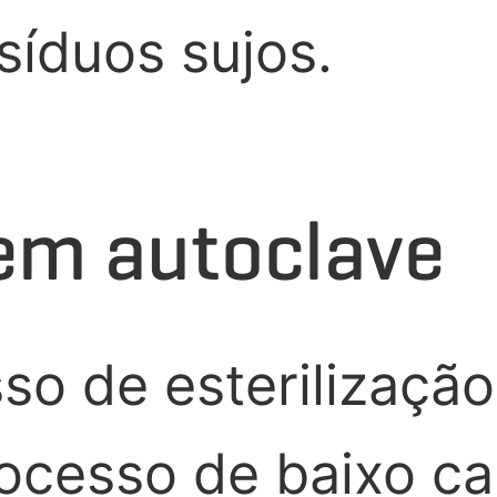
síduos sujos.
em autoclave
so de esterilização
ocesso de baixo cal