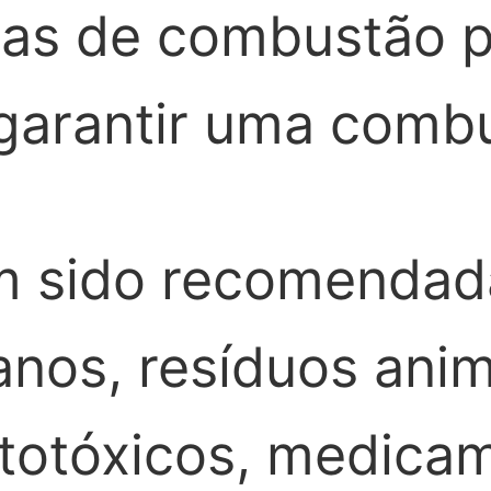
as de combustão p
garantir uma combu
m sido recomendad
nos, resíduos anim
totóxicos, medica