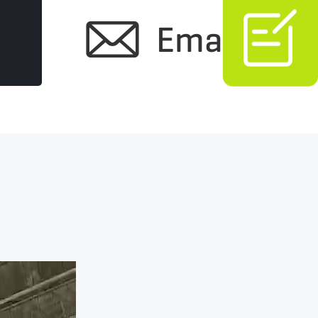

Email Us