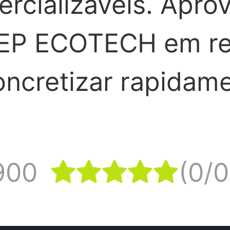
rcializáveis. Aprov
GEP ECOTECH em reu
ncretizar rapidame
900
(0/0




