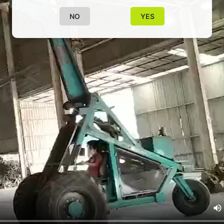
NO
YES