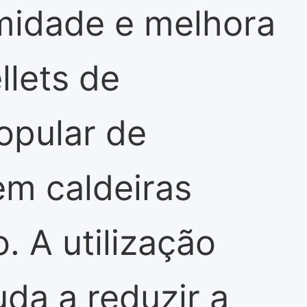
umidade e melhora
llets de
opular de
em caldeiras
. A utilização
uda a reduzir a