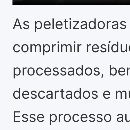
As peletizadoras
comprimir resíduo
processados, be
descartados e mu
Esse processo a