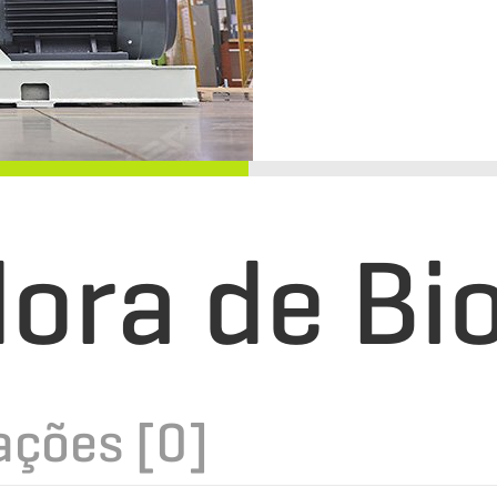
Pele
dora de B
ações [0]