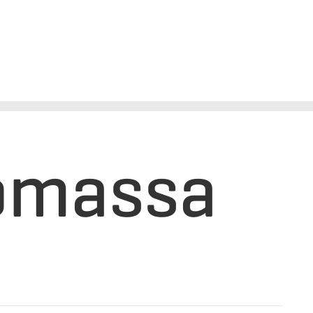
tizadora de Biomassa
iomassa