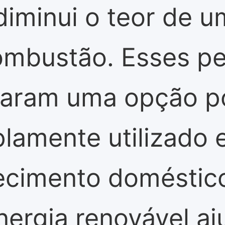
diminui o teor de 
combustão. Esses pe
naram uma opção p
lamente utilizado 
uecimento doméstico
ergia renovável aj