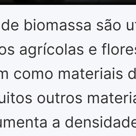
 de biomassa são ut
s agrícolas e flore
m como materiais 
itos outros materia
umenta a densidade