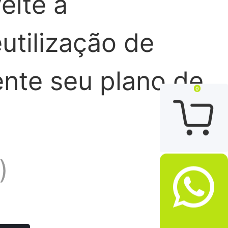
eite a
tilização de
nte seu plano de
0

)
